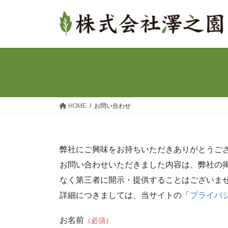
コ
ナ
ン
ビ
テ
ゲ
ン
ー
ツ
シ
へ
ョ
ス
ン
キ
に
ッ
移
HOME
お問い合わせ
プ
動
弊社にご興味をお持ちいただきありがとうご
お問い合わせいただきました内容は、弊社の
なく第三者に開示・提供することはございま
詳細につきましては、当サイトの「
プライバ
お名前
（必須）