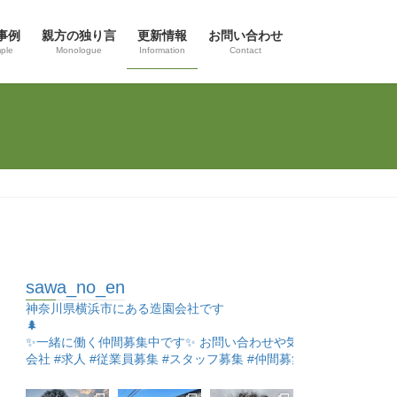
事例
親方の独り言
更新情報
お問い合わせ
ple
Monologue
Information
Contact
sawa_no_en
神奈川県横浜市にある造園会社です

✨一緒に働く仲間募集中です✨
お問い合わせや気になる事があればD
会社 #求人 #従業員募集 #スタッフ募集 #仲間募集 #職人
↓澤之園