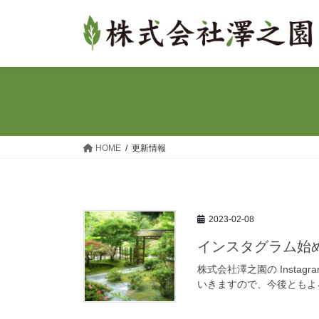
コ
ナ
ン
ビ
テ
ゲ
ン
ー
ツ
シ
へ
ョ
ス
ン
キ
に
ッ
移
HOME
更新情報
プ
動
2023-02-08
インスタグラム始
株式会社澤之園の Inst
いきますので、今後ともよ